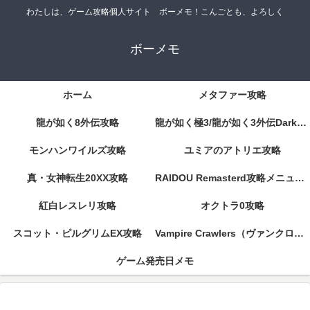
わたしは、ゲーム攻略個人サイト ボーメモ！こんごとも、よろしく
ボーメモ
ホーム
メタファー攻略
龍が如く8外伝攻略
龍が如く極3/龍が如く3外伝DarkTies攻略
モンハンワイルズ攻略
ユミアのアトリエ攻略
真・女神転生20XX攻略
RAIDOU Remasterd攻略メニューページ
紅白レスレリ攻略
オクトラ0攻略
スコット・ピルグリムEX攻略
Vampire Crawlers（ヴァンクロ）攻略
ゲーム発売日メモ