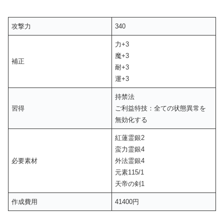
攻撃力
340
力+3
魔+3
補正
耐+3
運+3
持禁法
習得
ご利益特技：全ての状態異常を
無効化する
紅蓮霊銀2
蛮力霊銀4
必要素材
外法霊銀4
元素115/1
天帝の剣1
作成費用
41400円