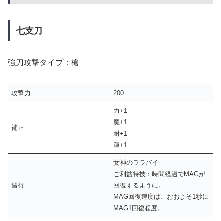
七支刀
強刀攻撃タイプ：槍
攻撃力
200
力+1
魔+1
補正
耐+1
運+1
女神のララバイ
ご利益特技：時間経過でMAGが
習得
回復するように。
MAG回復速度は、おおよそ1秒に
MAG1回復程度。