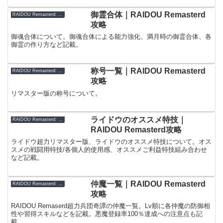
御霊合体｜RAIDOU Remasterd
RAIDOU Remasterd: 超力兵団奇譚
攻略
御魂合体について。御魂合体による能力強化、満月時の御霊合体、各
御霊の作り方など記載。
称号一覧｜RAIDOU Remasterd
RAIDOU Remasterd: 超力兵団奇譚
攻略
リマスター版の称号について。
ライドウのオススメ特技｜
RAIDOU Remasterd: 超力兵団奇譚
RAIDOU Remasterd攻略
ライドウ超力リマスター版、ライドウのオススメ特技について。オス
スメの戦闘用特技/各個人的使用感、オススメご利益特技組み合わせ
など記載。
仲魔一覧｜RAIDOU Remasterd
RAIDOU Remasterd: 超力兵団奇譚
攻略
RAIDOU Remaserd超力兵団奇譚の仲魔一覧。Lv順に各仲魔の防御相
性や習得スキルなどを記載。悪魔登録率100％達成への注意点も記
載。