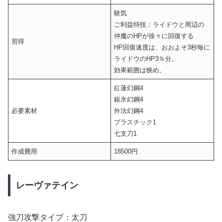
験気
ご利益特技：ライドウと周辺の
仲魔のHPが徐々に回復する
習得
HP回復速度は、おおよそ3秒毎に
ライドウのHP3％分。
効果範囲は狭め。
紅蓮幻鋼4
銀氷幻鋼4
必要素材
外法幻鋼4
プラスチック1
七支刀1
作成費用
18500円
レーヴァテイン
強刀攻撃タイプ：太刀