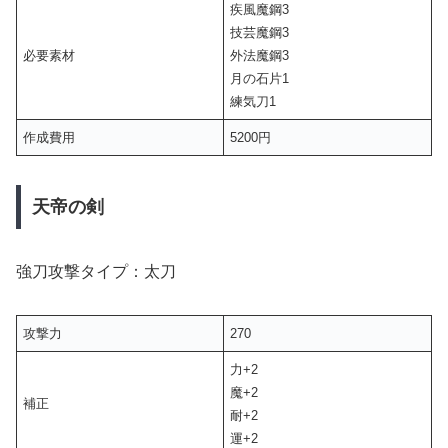
疾風魔鋼3
技芸魔鋼3
必要素材
外法魔鋼3
月の石片1
練気刀1
作成費用
5200円
天帝の剣
強刀攻撃タイプ：太刀
攻撃力
270
力+2
魔+2
補正
耐+2
運+2