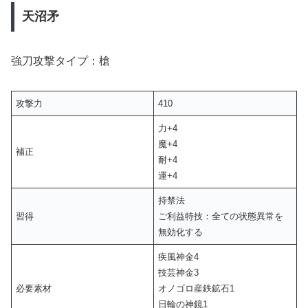
天沼矛
強刀攻撃タイプ：槍
攻撃力
410
力+4
魔+4
補正
耐+4
運+4
持禁法
習得
ご利益特技：全ての状態異常を
無効化する
疾風神金4
技芸神金3
必要素材
オノゴロ産鉄鉱石1
日輪の神鏡1