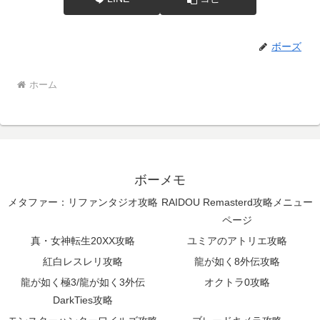
ボーズ
ホーム
ボーメモ
メタファー：リファンタジオ攻略
RAIDOU Remasterd攻略メニュー
ページ
真・女神転生20XX攻略
ユミアのアトリエ攻略
紅白レスレリ攻略
龍が如く8外伝攻略
龍が如く極3/龍が如く3外伝
オクトラ0攻略
DarkTies攻略