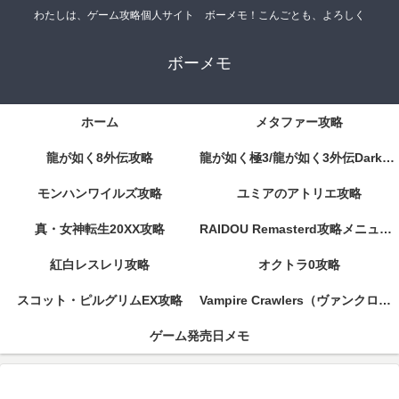
わたしは、ゲーム攻略個人サイト ボーメモ！こんごとも、よろしく
ボーメモ
ホーム
メタファー攻略
龍が如く8外伝攻略
龍が如く極3/龍が如く3外伝DarkTies攻略
モンハンワイルズ攻略
ユミアのアトリエ攻略
真・女神転生20XX攻略
RAIDOU Remasterd攻略メニューページ
紅白レスレリ攻略
オクトラ0攻略
スコット・ピルグリムEX攻略
Vampire Crawlers（ヴァンクロ）攻略
ゲーム発売日メモ