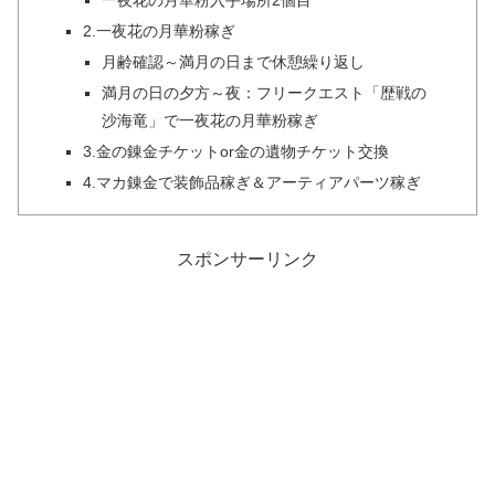
一夜花の月華粉入手場所2個目
2.一夜花の月華粉稼ぎ
月齢確認～満月の日まで休憩繰り返し
満月の日の夕方～夜：フリークエスト「歴戦の
沙海竜」で一夜花の月華粉稼ぎ
3.金の錬金チケットor金の遺物チケット交換
4.マカ錬金で装飾品稼ぎ＆アーティアパーツ稼ぎ
スポンサーリンク