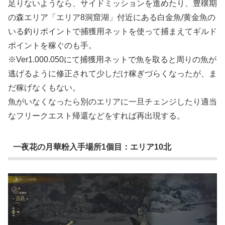
足りないようなら、サイドミッションを進めたり、豊穣期
の森エリア「エリア8洞窟湖」付近にある白金魚/黄金魚の
いる釣りポイントで捕獲用ネットを使って捕まえてギルド
ポイントを稼ぐのも手。
※Ver1.000.050にて捕獲用ネットで魚を取ると周りの魚が
逃げるように修正されて少しだけ稼ぎづらくなったが、ま
だ稼げなくもない。
魚がいなくなったら別のエリアに一旦チェンジしたり適当
なフリークエスト帰還などをすれば再出現する。
一夜花の月華粉入手場所1個目：エリア10北