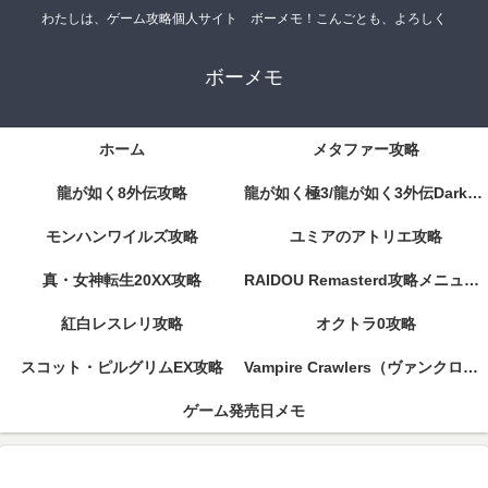
わたしは、ゲーム攻略個人サイト ボーメモ！こんごとも、よろしく
ボーメモ
ホーム
メタファー攻略
龍が如く8外伝攻略
龍が如く極3/龍が如く3外伝DarkTies攻略
モンハンワイルズ攻略
ユミアのアトリエ攻略
真・女神転生20XX攻略
RAIDOU Remasterd攻略メニューページ
紅白レスレリ攻略
オクトラ0攻略
スコット・ピルグリムEX攻略
Vampire Crawlers（ヴァンクロ）攻略
ゲーム発売日メモ