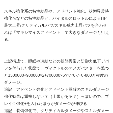
スキル強化系の特性結晶や、アドベント強化、状態異常時
強化※などの特性結晶と、バイタルスロットルによるHP
最大上昇/クリティカルバフ/スキル威力上昇バフを合わせ
れば「マキシマイズアドベント」で大きなダメージも狙え
る。
上記構成で、睡眠や凍結などの状態異常と防御力低下デバ
フを付与した状態で、ヴィクトルのオメガバスターを撃つ
と1500000+900000×2+700000×6でだいたい800万程度の
ダメージ。
追記：アドベント強化とアドベント覚醒のスキルダメージ
強化効果は重複しない？（上限がある？）っぽいので、ブ
レイク強化+を入れたほうがダメージが伸びる
追記：装備強化で、クリティカルダメージやスキルダメー