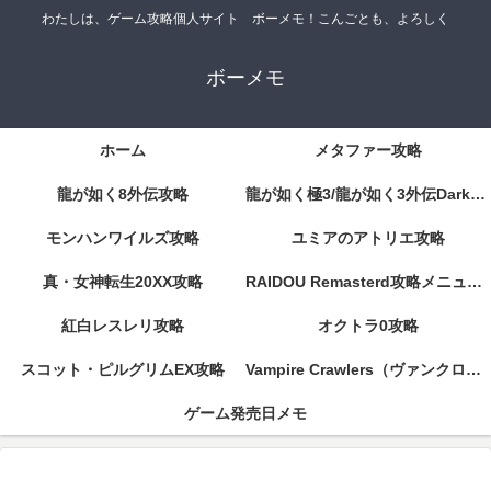
わたしは、ゲーム攻略個人サイト ボーメモ！こんごとも、よろしく
ボーメモ
ホーム
メタファー攻略
龍が如く8外伝攻略
龍が如く極3/龍が如く3外伝DarkTies攻略
モンハンワイルズ攻略
ユミアのアトリエ攻略
真・女神転生20XX攻略
RAIDOU Remasterd攻略メニューページ
紅白レスレリ攻略
オクトラ0攻略
スコット・ピルグリムEX攻略
Vampire Crawlers（ヴァンクロ）攻略
ゲーム発売日メモ