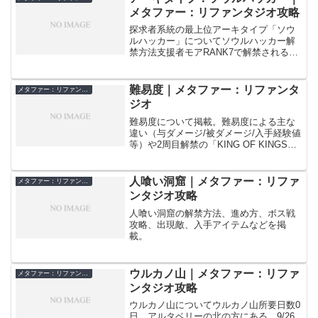
メタファー：リファンタジオ攻略
探求者系統の最上位アーキタイプ「ソウ
ルハッカー」についてソウルハッカー解
禁方法支援者モアRANK7で解禁されるア
ーキタイプ。マジックシーカーRANK20/
履修必要MAG：16500特徴探求者の元
型、最上位のアーキタイプ。下位：シー
難易度｜メタファー：リファンタ
メタファー：リファンタジオ
カー→上位...
ジオ
難易度について掲載。難易度による主な
違い（与ダメージ/被ダメージ/入手経験値
等）や2周目解禁の「KING OF KINGS」
についても記載
人喰い洞窟｜メタファー：リファ
メタファー：リファンタジオ
ンタジオ攻略
人喰い洞窟の解禁方法、進め方、ボス戦
攻略、出現敵、入手アイテムなどを掲
載。
ウルカノ山｜メタファー：リファ
メタファー：リファンタジオ
ンタジオ攻略
ウルカノ山についてウルカノ山所要日数0
日。アルタベリーの北の方にある。9/26