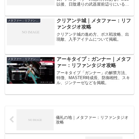
以後、日陰通りの武器屋前辺りにいる重
装備の男と会話すると「伝説の武器を探
せ」が発生し、ウルカノ山が解禁され
る。この依頼では、ウルカノ山にある錆
クリアンテ城｜メタファー：リフ
メタファー：リファンタジオ
びついた大剣を入手す...
ァンタジオ攻略
クリアンテ城の進め方、ボス戦攻略、出
現敵、入手アイテムについて掲載。
アーキタイプ：ガンナー｜メタフ
メタファー：リファンタジオ
ァー：リファンタジオ攻略
アーキタイプ「ガンナー」の解禁方法、
特徴、MASTER時成長、防御相性、スキ
ル、ジンテーゼなどを掲載。
儀礼の地｜メタファー：リファンタジオ
攻略