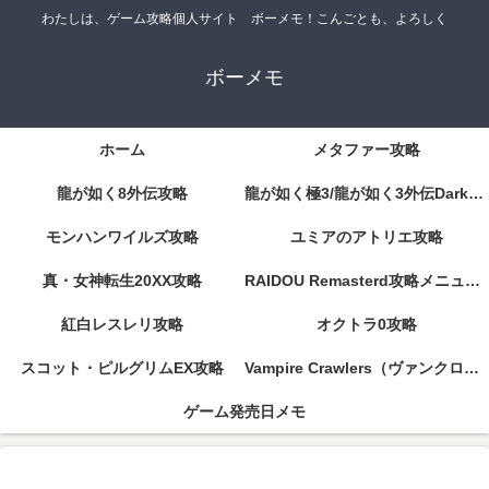
わたしは、ゲーム攻略個人サイト ボーメモ！こんごとも、よろしく
ボーメモ
ホーム
メタファー攻略
龍が如く8外伝攻略
龍が如く極3/龍が如く3外伝DarkTies攻略
モンハンワイルズ攻略
ユミアのアトリエ攻略
真・女神転生20XX攻略
RAIDOU Remasterd攻略メニューページ
紅白レスレリ攻略
オクトラ0攻略
スコット・ピルグリムEX攻略
Vampire Crawlers（ヴァンクロ）攻略
ゲーム発売日メモ