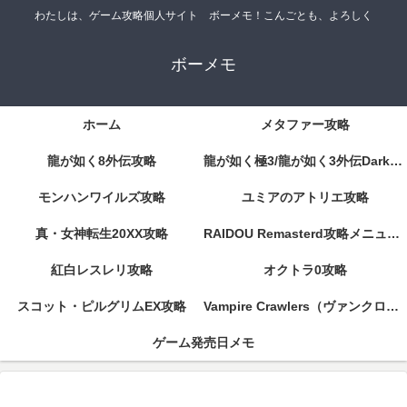
わたしは、ゲーム攻略個人サイト ボーメモ！こんごとも、よろしく
ボーメモ
ホーム
メタファー攻略
龍が如く8外伝攻略
龍が如く極3/龍が如く3外伝DarkTies攻略
モンハンワイルズ攻略
ユミアのアトリエ攻略
真・女神転生20XX攻略
RAIDOU Remasterd攻略メニューページ
紅白レスレリ攻略
オクトラ0攻略
スコット・ピルグリムEX攻略
Vampire Crawlers（ヴァンクロ）攻略
ゲーム発売日メモ