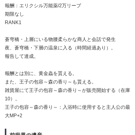
報酬：エリクシル万能薬/2万リーブ
期限なし
RANK1
蒼穹橋・上層にいる物腰柔らかな商人と会話で発生
夜、蒼穹橋・下層の温泉に入る（時間経過あり）。
報告して達成。
報酬とは別に、黄金蟲を貰える。
また、王子の包容～森の香り～も貰える。
雑貨屋にて王子の包容～森の香り～が販売開始する（在庫
10）。
王子の包容～森の香り～：入浴時に使用すると主人公の最
大MP+2