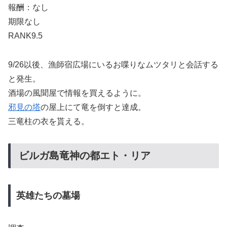
報酬：なし
期限なし
RANK9.5
9/26以後、漁師宿広場にいるお喋りなムツタリと会話する
と発生。
酒場の風聞屋で情報を買えるように。
邪見の塔
の屋上にて竜を倒すと達成。
三竜柱の衣を貰える。
ビルガ島竜神の都エト・リア
英雄たちの墓場