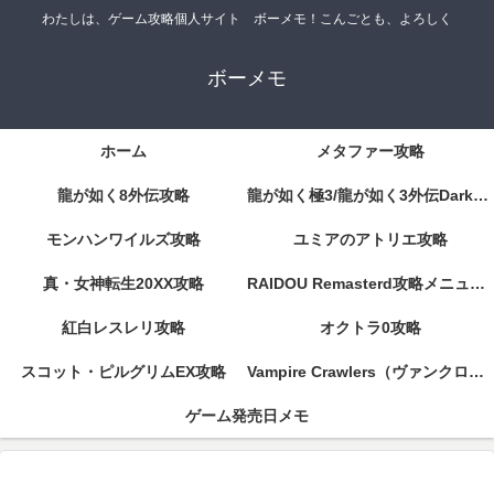
わたしは、ゲーム攻略個人サイト ボーメモ！こんごとも、よろしく
ボーメモ
ホーム
メタファー攻略
龍が如く8外伝攻略
龍が如く極3/龍が如く3外伝DarkTies攻略
モンハンワイルズ攻略
ユミアのアトリエ攻略
真・女神転生20XX攻略
RAIDOU Remasterd攻略メニューページ
紅白レスレリ攻略
オクトラ0攻略
スコット・ピルグリムEX攻略
Vampire Crawlers（ヴァンクロ）攻略
ゲーム発売日メモ