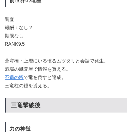
前世界の遺産
調査
報酬：なし？
期限なし
RANK9.5
蒼穹橋・上層にいる憤るムツタリと会話で発生。
酒場の風聞屋で情報を買える。
不遜の塔
で竜を倒すと達成。
三竜柱の鎧を貰える。
三竜撃破後
力の神髄