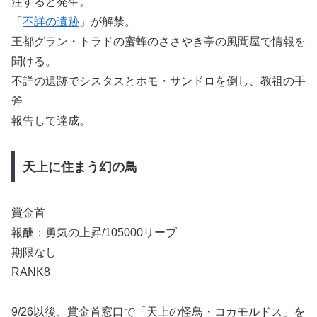
注すると発生。
「
不詳の遺跡
」が解禁。
王都グラン・トラドの蜜蜂のささやき亭の風聞屋で情報を
聞ける。
不詳の遺跡でシスタスとホモ・サンドロを倒し、教祖の手
斧
報告して達成。
天上に住まう幻の鳥
賞金首
報酬：勇気の上昇/105000リーブ
期限なし
RANK8
9/26以後、賞金首窓口で「天上の怪鳥・コカモルドス」を