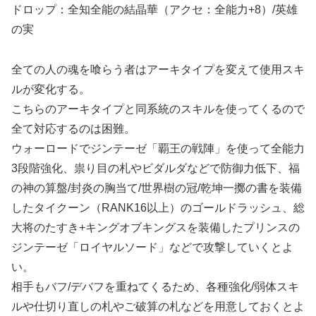
ドロップ：全知全能の結晶華（アクセ：全能力+8）/英雄
の実
全ての人の魂を喰らう者はアーキタイプを変えて使用スキ
ルが変化する。
こちらのアーキタイプと同系統のスキルを使ってくるので
全て対応するのは困難。
ウォーロードでジンテーゼ「覇王の戦陣」を使って全能力
3段階強化、祟り目の札やビダルダなどで防御力低下、福
の神の算盤/封炎の胸当て/世界樹の冠/乾坤一擲の書を装備
したタイクーン（RANK16以上）のゴールドラッシュ、総
大将のたすき+キングオブキングスを装備したプリンスの
ジンテーゼ「ロイヤルソード」などで攻撃していくとよ
い。
相手もバフ/デバフを重ねてくるため、各種強化/弱体スキ
ルや仕切り直しの札やご破算の札などを用意しておくとよ