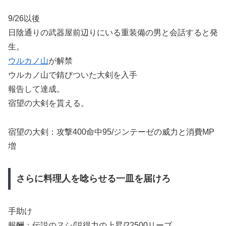
9/26以後
日陰通りの武器屋前辺りにいる重装備の男と会話すると発
生。
ウルカノ山
が解禁
ウルカノ山で錆びついた大剣を入手
報告して達成。
宿望の大剣を貰える。
宿望の大剣：攻撃400命中95/ジンテーゼの威力と消費MP
増
さらに料理人を唸らせる一皿を届けろ
手助け
報酬：伝説のヌシ/説得力の上昇/22500リーブ