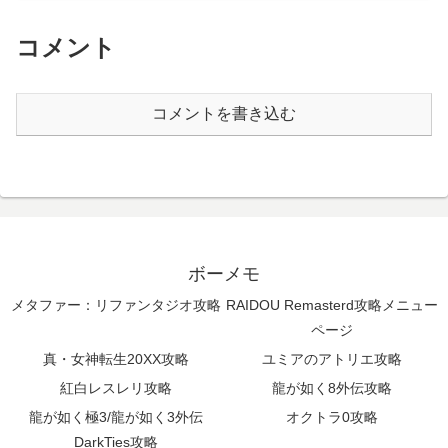
コメント
コメントを書き込む
ボーメモ
メタファー：リファンタジオ攻略
RAIDOU Remasterd攻略メニュー
ページ
真・女神転生20XX攻略
ユミアのアトリエ攻略
紅白レスレリ攻略
龍が如く8外伝攻略
龍が如く極3/龍が如く3外伝
オクトラ0攻略
DarkTies攻略