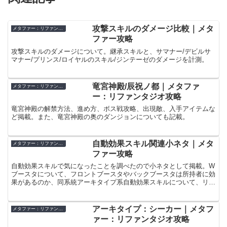
攻撃スキルのダメージ比較｜メタ
メタファー：リファンタジオ
ファー攻略
攻撃スキルのダメージについて。継承スキルと、サマナー/デビルサ
マナー/プリンス/ロイヤルのスキル/ジンテーゼのダメージを計測。
竜宮神殿/辰祝ノ都｜メタファ
メタファー：リファンタジオ
ー：リファンタジオ攻略
竜宮神殿の解禁方法、進め方、ボス戦攻略、出現敵、入手アイテムな
ど掲載。また、竜宮神殿の奥のダンジョンについても記載。
自動効果スキル関連小ネタ｜メタ
メタファー：リファンタジオ
ファー攻略
自動効果スキルで気になったことを調べたので小ネタとして掲載。W
ブースタについて、フロントブースタやバックブースタは所持者に効
果があるのか、同系統アーキタイプ系自動効果スキルについて、リベ
ンジャーについて、オールカウンターと他のカウンターが重複するの
か、などなど掲載。
アーキタイプ：シーカー｜メタフ
メタファー：リファンタジオ
ァー：リファンタジオ攻略