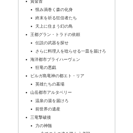
賞金首
恨み渦巻く森の化身
終末を祈る狂信者たち
天上に住まう幻の鳥
王都グラン・トラドの依頼
伝説の武器を探せ
さらに料理人を唸らせる一皿を届けろ
海洋都市ブライハーヴェン
狂竜の悪戯
ビルガ島竜神の都エト・リア
英雄たちの墓場
山岳都市アルタベリー
温泉の湯を届けろ
前世界の遺産
三竜撃破後
力の神髄