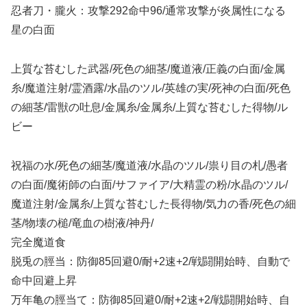
忍者刀・朧火：攻撃292命中96/通常攻撃が炎属性になる
星の白面
上質な苔むした武器/死色の細茎/魔道液/正義の白面/金属
糸/魔道注射/霊酒露/水晶のツル/英雄の実/死神の白面/死色
の細茎/雷獣の吐息/金属糸/金属糸/上質な苔むした得物/ル
ビー
祝福の水/死色の細茎/魔道液/水晶のツル/祟り目の札/愚者
の白面/魔術師の白面/サファイア/大精霊の粉/水晶のツル/
魔道注射/金属糸/上質な苔むした長得物/気力の香/死色の細
茎/物壊の槌/竜血の樹液/神丹/
完全魔道食
脱兎の脛当：防御85回避0/耐+2速+2/戦闘開始時、自動で
命中回避上昇
万年亀の脛当て：防御85回避0/耐+2速+2/戦闘開始時、自