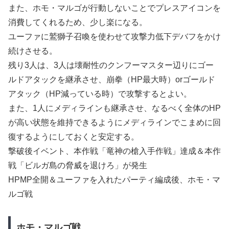
また、ホモ・マルゴが行動しないことでプレスアイコンを
消費してくれるため、少し楽になる。
ユーファに鷲獅子召喚を使わせて攻撃力低下デバフをかけ
続けさせる。
残り3人は、3人は壊耐性のクンフーマスター辺りにゴー
ルドアタックを継承させ、崩拳（HP最大時）orゴールド
アタック（HP減っている時）で攻撃するとよい。
また、1人にメディラインも継承させ、なるべく全体のHP
が高い状態を維持できるようにメディラインでこまめに回
復するようにしておくと安定する。
撃破後イベント、本作戦「竜神の槍入手作戦」達成＆本作
戦「ビルガ島の脅威を退けろ」が発生
HPMP全開＆ユーファを入れたパーティ編成後、ホモ・マ
ルゴ戦
ホモ・マルゴ戦