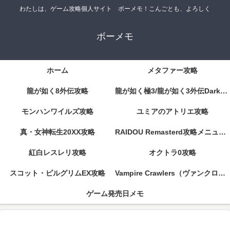
わたしは、ゲーム攻略個人サイト ボーメモ！こんごとも、よろしく
ボーメモ
ホーム
メタファー攻略
龍が如く8外伝攻略
龍が如く極3/龍が如く3外伝DarkTies攻略
モンハンワイルズ攻略
ユミアのアトリエ攻略
真・女神転生20XX攻略
RAIDOU Remasterd攻略メニューページ
紅白レスレリ攻略
オクトラ0攻略
スコット・ピルグリムEX攻略
Vampire Crawlers（ヴァンクロ）攻略
ゲーム発売日メモ