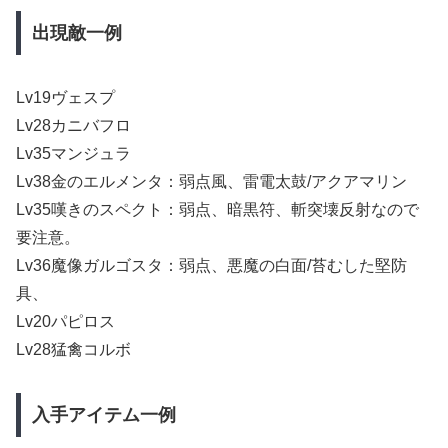
出現敵一例
Lv19ヴェスプ
Lv28カニバフロ
Lv35マンジュラ
Lv38金のエルメンタ：弱点風、雷電太鼓/アクアマリン
Lv35嘆きのスペクト：弱点、暗黒符、斬突壊反射なので
要注意。
Lv36魔像ガルゴスタ：弱点、悪魔の白面/苔むした堅防
具、
Lv20パピロス
Lv28猛禽コルボ
入手アイテム一例