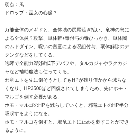
弱点：風
ドロップ：巫女の心臓？
万能全体のメギドと、全体壊の尻尾薙ぎ払い、竜神の息に
よる全体炎？攻撃、単体斬+毒付与の毒ひっかき、単体闇
のムドダイン、呪いの言霊による呪詛付与、弱体解除のデ
クンダなどをしてくる。
咆哮で全能力2段階低下デバフや、タルカジャやラクカジ
ャなど補助魔法も使ってくる。
邪竜エトを先に倒そうとしてもHPが残り僅かから減らな
くなり、HP3500ほど回復されてしまうため、先にホモ・
マルゴを倒す必要がある。
ホモ・マルゴのHPを減らしていくと、邪竜エトのHP半分
吸収するようになる。
ホモ・マルゴを倒すと、邪竜エトに止めを刺すことができ
るように。