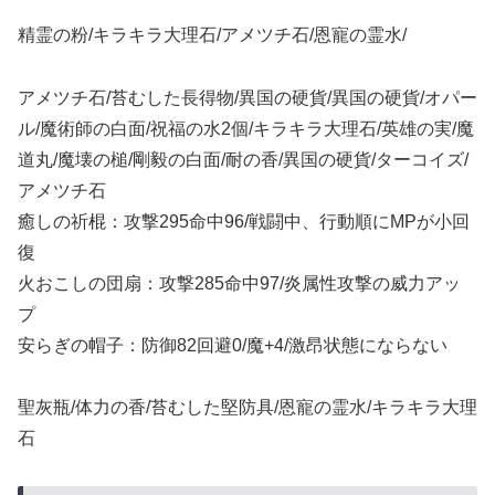
精霊の粉/キラキラ大理石/アメツチ石/恩寵の霊水/
アメツチ石/苔むした長得物/異国の硬貨/異国の硬貨/オパー
ル/魔術師の白面/祝福の水2個/キラキラ大理石/英雄の実/魔
道丸/魔壊の槌/剛毅の白面/耐の香/異国の硬貨/ターコイズ/
アメツチ石
癒しの祈棍：攻撃295命中96/戦闘中、行動順にMPが小回
復
火おこしの団扇：攻撃285命中97/炎属性攻撃の威力アッ
プ
安らぎの帽子：防御82回避0/魔+4/激昂状態にならない
聖灰瓶/体力の香/苔むした堅防具/恩寵の霊水/キラキラ大理
石