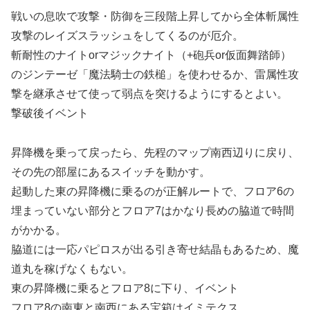
戦いの息吹で攻撃・防御を三段階上昇してから全体斬属性
攻撃のレイズスラッシュをしてくるのが厄介。
斬耐性のナイトorマジックナイト（+砲兵or仮面舞踏師）
のジンテーゼ「魔法騎士の鉄槌」を使わせるか、雷属性攻
撃を継承させて使って弱点を突けるようにするとよい。
撃破後イベント
昇降機を乗って戻ったら、先程のマップ南西辺りに戻り、
その先の部屋にあるスイッチを動かす。
起動した東の昇降機に乗るのが正解ルートで、フロア6の
埋まっていない部分とフロア7はかなり長めの脇道で時間
がかかる。
脇道には一応パピロスが出る引き寄せ結晶もあるため、魔
道丸を稼げなくもない。
東の昇降機に乗るとフロア8に下り、イベント
フロア8の南東と南西にある宝箱はイミテクス。