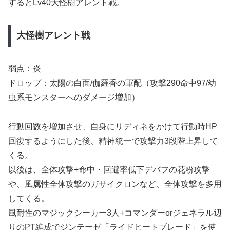
するとLv40大怪樹アレント戦。
大怪樹アレント戦
弱点：炎
ドロップ：太陽の白面/伽羅香の軍配（攻撃290命中97/幼
虫系モンスターへのダメージ増加）
行動回数を増加させ、自身にリディネをかけて行動時HP
回復するようにした後、精神統一で攻撃力3段階上昇して
くる。
以後は、全体攻撃+命中・回避率低下デバフの花粉攻撃
や、風属性全体攻撃のガサイクロンなど、全体攻撃を多用
してくる。
風耐性のマジックシーカー3人+コマンダーorジェネラル辺
りのPT編成でジンテーゼ「ライドヒートブレード」を使