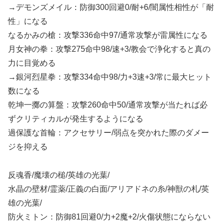
→デモンズメイル：防御300回避0/耐+6/闇属性相性が「耐
性」になる
なるかみの槍：攻撃336命中97/通常攻撃が雷属性になる
月女神の拳：攻撃275命中98/速+3/教会で浄化すると真の
力に目覚める
→銀河烈星拳：攻撃334命中98/力+3速+3/常に最大ヒット
数になる
乾坤一擲の算盤：攻撃260命中50/通常攻撃が当たれば必
ずクリティカルが発生するようになる
過保護な首輪：アクセサリー/弱点を突かれた際のダメー
ジを抑える
反魂香/魔壊の槌/英雄の光葉/
水晶の壁材/霊薬/正義の白面/アリアドネの糸/神獣の札/英
雄の光葉/
防火ミトン：防御81回避0/力+2魔+2/火傷状態にならない