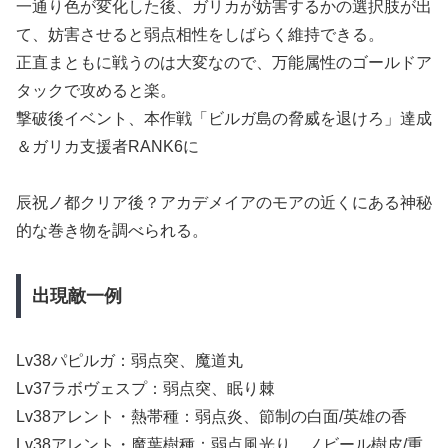
一通り色が変化した後、ガリカが妨害するかの選択肢が出
て、妨害させると弱点相性をしばらく維持できる。
正直まともに戦うのは大変なので、万能属性のゴールドア
タックで攻めると楽。
撃破後イベント、本作戦「ビルガ島の脅威を退けろ」達成
＆ガリカ支援者RANK6に
辰祝ノ都クリア後？アカデメイアのモアの近くにある神秘
的な巻き物を調べられる。
出現敵一例
Lv38パピルガ：弱点突、魔道丸
Lv37ラボヴェスプ：弱点突、眠り棘
Lv38アレント・熱帯種：弱点炎、節制の白面/英雄の香
Lv38アレント・魔葉樹種：弱点風光り、ノビール樹皮/重