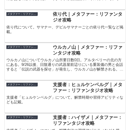
ンジャーについて、オールカウンターと他のカウンターが重複するの
か、などなど掲載。
依り代｜メタファー：リファンタ
メタファー：リファンタジオ
ジオ攻略
依り代について。サマナー、デビルサマナーごとの依り代一覧など掲
載。
ウルカノ山｜メタファー：リファ
メタファー：リファンタジオ
ンタジオ攻略
ウルカノ山についてウルカノ山所要日数0日。アルタベリーの北の方
にある。9/26以後、日陰通りの武器屋前辺りにいる重装備の男と会話
すると「伝説の武器を探せ」が発生し、ウルカノ山が解禁される。こ
の依頼では、ウルカノ山にある錆びついた大剣を入手す...
支援者：ヒュルケンベルグ｜メタ
メタファー：リファンタジオ
ファー：リファンタジオ攻略
支援者「ヒュルケンベルグ」について。解禁時期や習得アビリティな
ども記載。
支援者：ハイザメ｜メタファー：
メタファー：リファンタジオ
リファンタジオ攻略