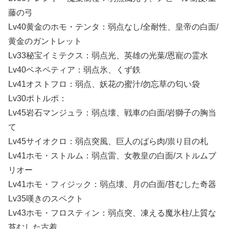
藤の弓
Lv40黄金のホモ・テンタ：弱点なし/全耐性、皇帝の白面/
黄金のガントレット
Lv33秘宝イミテクス：弱点光、英雄の光葉/恩寵の霊水
Lv40ベネペティア：弱点氷、くず鉄
Lv41オストフロ：弱点、妖花の蜜汁/勿忘草の匂い袋
Lv30ポトルポ：
Lv45岩石マンジュラ：弱点壊、戦車の白面/岩獅子の胸当
て
Lv45サイオクロ：弱点突風、巨人のばら肉/祟り目の札
Lv41ホモ・ストルム：弱点雷、女教皇の白面/ストルムブ
リオー
Lv41ホモ・フィジック：弱点壊、月の白面/苔むした奇器
Lv35嘆きのスペクト
Lv43ホモ・フロスティン：弱点突、凍える魔氷柱/上質な
苔むした古着