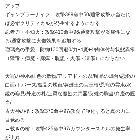
アップ
ギャンブラーナイフ：攻撃399命中50/通常攻撃が当たれ
ば必ずクリティカルが発生するようになる
忍者刀・不知火：攻撃410命中96/通常攻撃が炎属性にな
る/通常攻撃に火傷効果を追加する
瑠璃光の手袋：防御130回避0/力+4魔+4/肉体付与状態異常
（猛毒・病魔・麻痺・呪詛・火傷・凍傷）にならない
天寵の神水/緋色の敷物/アリアドネの糸/魔晶の燭台/恋愛の
白面/トパーズ/魔晶の燭台/英雄王の宝玉根/恩寵の霊水/水
鏡の姿見/外道の札/上質な魔蝕の武器/英雄の胸当/弁慶の脛
当/
古大神の槍：攻撃370命中97/教会で浄化すると真の力に
目覚める
→裁きの槍：攻撃425命中97/カウンタースキルの発生率
が上昇