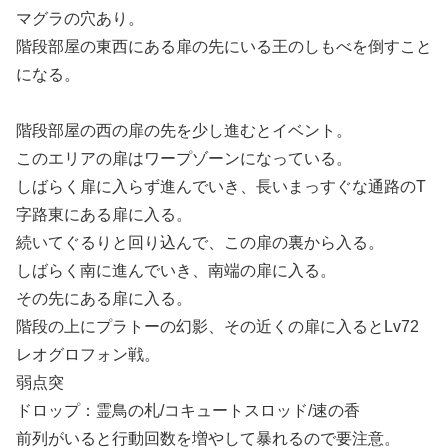
マグラの穴あり。
階段部屋の東西にある扉の先にいる王のしもべを倒すこと
になる。
階段部屋の西の扉の先を少し進むとイベント。
このエリアの扉はワープゾーンになっている。
しばらく扉に入らず進んでいき、長いまっすぐな通路のT
字路東にある扉に入る。
続いてぐるりと回り込んで、この扉の裏から入る。
しばらく南に進んでいき、南端の扉に入る。
その先にある扉に入る。
階段の上にプラトーの幻影、その近くの扉に入るとLv72
レオグロフォン戦。
弱点突
ドロップ：霊鳥の札/コキュートスロッド/速の香
前列がいると行動回数を増やして暴れるので要注意。