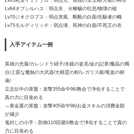
Lv65死宝イミテゾロ：弱点光、英雄の宝玉根/天寵の神水
Lv64オブシルハス：弱点氷、火蜥蜴の吐息/物壊の槌
Lv70ジオクロプス：弱点突風、剛毅の白面/先駆者の幟
Lv75モルディリッチ：弱点壊、死神の白面/不死王の衣
入手アイテム一例
英雄の光葉/カレンドラ硝子/水鏡の姿見/金の記章/魔晶の燭
台/上質な魔蝕の大武器/大精霊の粉/レガリス銀/竜血の樹
液/
立志伝中の算盤：攻撃355命中96/教会で浄化することで
真の力に目覚める
→黄金翼の算盤：攻撃405命中96/お金スキルの消費金額
が減少
鬼封じの小手：防御110回避0/教会で浄化することで真の
力に目覚める