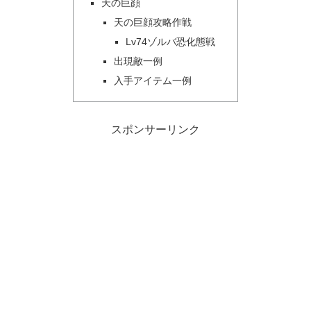
天の巨顔
天の巨顔攻略作戦
Lv74ゾルバ恐化態戦
出現敵一例
入手アイテム一例
スポンサーリンク