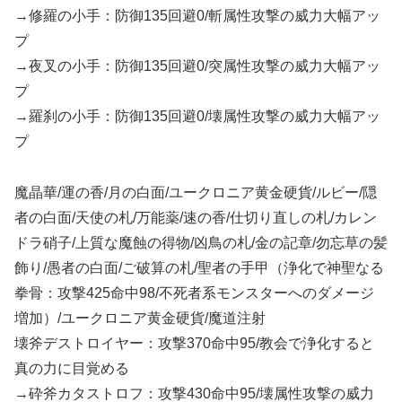
→修羅の小手：防御135回避0/斬属性攻撃の威力大幅アッ
プ
→夜叉の小手：防御135回避0/突属性攻撃の威力大幅アッ
プ
→羅刹の小手：防御135回避0/壊属性攻撃の威力大幅アッ
プ
魔晶華/運の香/月の白面/ユークロニア黄金硬貨/ルビー/隠
者の白面/天使の札/万能薬/速の香/仕切り直しの札/カレン
ドラ硝子/上質な魔蝕の得物/凶鳥の札/金の記章/勿忘草の髪
飾り/愚者の白面/ご破算の札/聖者の手甲（浄化で神聖なる
拳骨：攻撃425命中98/不死者系モンスターへのダメージ
増加）/ユークロニア黄金硬貨/魔道注射
壊斧デストロイヤー：攻撃370命中95/教会で浄化すると
真の力に目覚める
→砕斧カタストロフ：攻撃430命中95/壊属性攻撃の威力