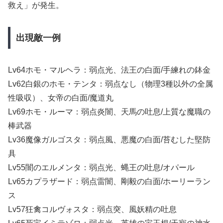
救え」が発生。
出現敵一例
Lv64ホモ・マルヘラ：弱点光、法王の白面/手練れの鉢金
Lv62白銀のホモ・テンタ：弱点なし（物理3種以外の全属
性吸収）、女帝の白面/魔道丸
Lv69ホモ・ルーマ：弱点炎闇、天馬の吐息/上質な魔職の
棒武器
Lv36魔像ガルゴスタ：弱点風、悪魔の白面/苔むした堅防
具
Lv55闇のエルメンタ：弱点光、蝿王の吐息/オパール
Lv65カプラザード：弱点雷闇、剛毅の白面/ホーリーラン
ス
Lv57狂禽コルヴォスタ：弱点突、風妖精の吐息