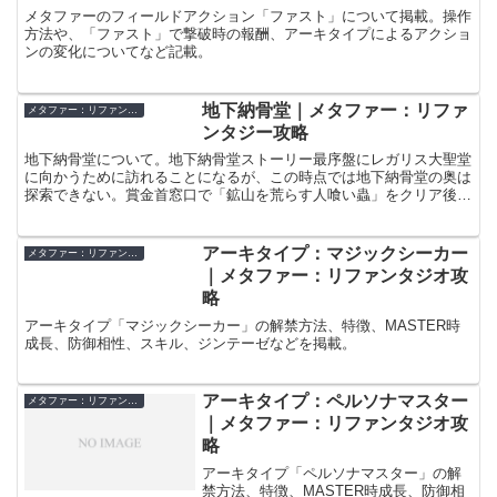
メタファーのフィールドアクション「ファスト」について掲載。操作
方法や、「ファスト」で撃破時の報酬、アーキタイプによるアクショ
ンの変化についてなど記載。
地下納骨堂｜メタファー：リファ
メタファー：リファンタジオ
ンタジー攻略
地下納骨堂について。地下納骨堂ストーリー最序盤にレガリス大聖堂
に向かうために訪れることになるが、この時点では地下納骨堂の奥は
探索できない。賞金首窓口で「鉱山を荒らす人喰い蟲」をクリア後
（賞金首依頼一定数クリア？）に、地下納骨堂入口辺りで困っ...
アーキタイプ：マジックシーカー
メタファー：リファンタジオ
｜メタファー：リファンタジオ攻
略
アーキタイプ「マジックシーカー」の解禁方法、特徴、MASTER時
成長、防御相性、スキル、ジンテーゼなどを掲載。
アーキタイプ：ペルソナマスター
メタファー：リファンタジオ
｜メタファー：リファンタジオ攻
略
アーキタイプ「ペルソナマスター」の解
禁方法、特徴、MASTER時成長、防御相