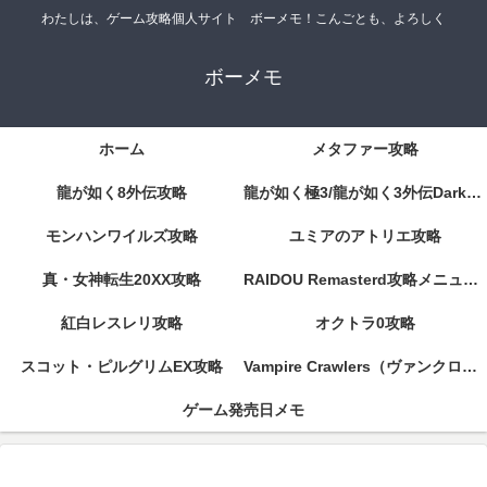
わたしは、ゲーム攻略個人サイト ボーメモ！こんごとも、よろしく
ボーメモ
ホーム
メタファー攻略
龍が如く8外伝攻略
龍が如く極3/龍が如く3外伝DarkTies攻略
モンハンワイルズ攻略
ユミアのアトリエ攻略
真・女神転生20XX攻略
RAIDOU Remasterd攻略メニューページ
紅白レスレリ攻略
オクトラ0攻略
スコット・ピルグリムEX攻略
Vampire Crawlers（ヴァンクロ）攻略
ゲーム発売日メモ