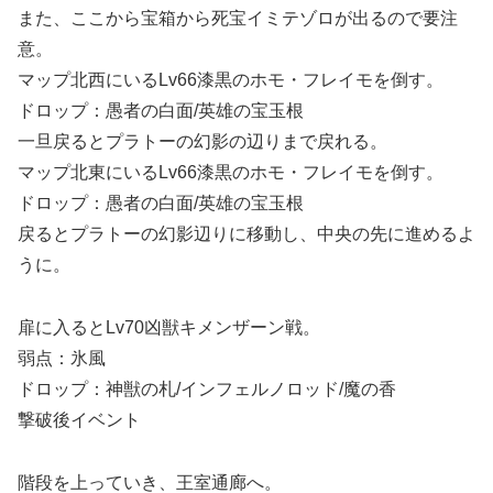
また、ここから宝箱から死宝イミテゾロが出るので要注
意。
マップ北西にいるLv66漆黒のホモ・フレイモを倒す。
ドロップ：愚者の白面/英雄の宝玉根
一旦戻るとプラトーの幻影の辺りまで戻れる。
マップ北東にいるLv66漆黒のホモ・フレイモを倒す。
ドロップ：愚者の白面/英雄の宝玉根
戻るとプラトーの幻影辺りに移動し、中央の先に進めるよ
うに。
扉に入るとLv70凶獣キメンザーン戦。
弱点：氷風
ドロップ：神獣の札/インフェルノロッド/魔の香
撃破後イベント
階段を上っていき、王室通廊へ。