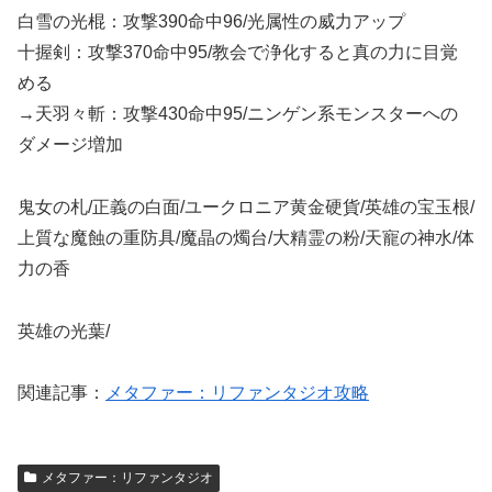
白雪の光棍：攻撃390命中96/光属性の威力アップ
十握剣：攻撃370命中95/教会で浄化すると真の力に目覚
める
→天羽々斬：攻撃430命中95/ニンゲン系モンスターへの
ダメージ増加
鬼女の札/正義の白面/ユークロニア黄金硬貨/英雄の宝玉根/
上質な魔蝕の重防具/魔晶の燭台/大精霊の粉/天寵の神水/体
力の香
英雄の光葉/
関連記事：
メタファー：リファンタジオ攻略
メタファー：リファンタジオ