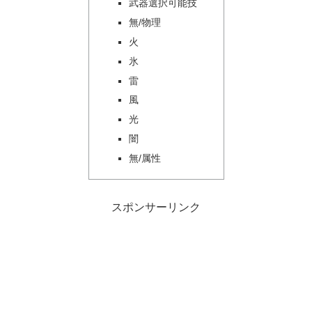
武器選択可能技
無/物理
火
氷
雷
風
光
闇
無/属性
スポンサーリンク