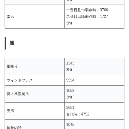
一番目且つ弱点時：3760
雷迅
二番目以降弱点時：1727
3hit
風
1343
風斬り
3hit
ウィンドブレス
5554
1052
特大風塵魔法
3hit
3681
突風
交代時：4752
1045
竜巻の詩