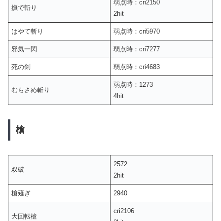
弱点時：cri2150
撫で斬り
2hit
はやて斬り
弱点時：cri5970
邪気一閃
弱点時：cri7277
死の剣
弱点時：cri4683
弱点時：1273
むらさめ斬り
4hit
槍
2572
双破
2hit
槍薙ぎ
2940
cri2106
大回転槍