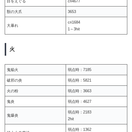
目をえぐる
cri4677
獣の大爪
3653
cri1684
大暴れ
1～3hit
火
鬼焔火
弱点時：7185
破邪の炎
弱点時：5821
火の粉
弱点時：3663
鬼炎
弱点時：4627
弱点時：2183
鬼爆炎
2hit
弱点時：1362