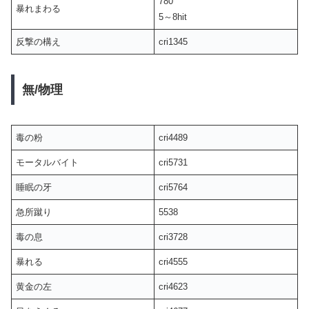
780
暴れまわる
5～8hit
反撃の構え
cri1345
無/物理
毒の粉
cri4489
モータルバイト
cri5731
睡眠の牙
cri5764
急所蹴り
5538
毒の息
cri3728
暴れる
cri4555
黄金の左
cri4623