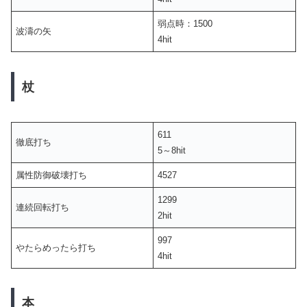
弱点時：1500
波濤の矢
4hit
杖
611
徹底打ち
5～8hit
属性防御破壊打ち
4527
1299
連続回転打ち
2hit
997
やたらめったら打ち
4hit
本