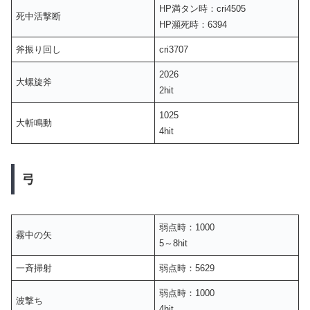
HP満タン時：cri4505
死中活撃断
HP瀕死時：6394
斧振り回し
cri3707
2026
大螺旋斧
2hit
1025
大斬鳴動
4hit
弓
弱点時：1000
霧中の矢
5～8hit
一斉掃射
弱点時：5629
弱点時：1000
波撃ち
4hit