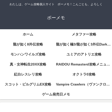
わたしは、ゲーム攻略個人サイト ボーメモ！こんごとも、よろしく
ボーメモ
ホーム
メタファー攻略
龍が如く8外伝攻略
龍が如く極3/龍が如く3外伝DarkTies攻略
モンハンワイルズ攻略
ユミアのアトリエ攻略
真・女神転生20XX攻略
RAIDOU Remasterd攻略メニューページ
紅白レスレリ攻略
オクトラ0攻略
スコット・ピルグリムEX攻略
Vampire Crawlers（ヴァンクロ）攻略
ゲーム発売日メモ