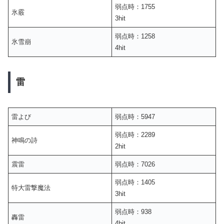
弱点時：1755
氷霰
3hit
弱点時：1258
氷雪崩
4hit
雷
雷よび
弱点時：5947
弱点時：2289
神鳴の詩
2hit
震雷
弱点時：7026
弱点時：1405
特大雷撃魔法
3hit
弱点時：938
轟雷
4hit