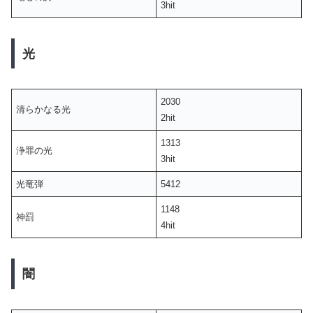
3hit
光
2030
清らかなる光
2hit
1313
浄罪の光
3hit
光竜弾
5412
1148
神罰
4hit
闇