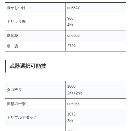
寝かしつけ
cri5847
988
キリキリ舞
4hit
鳳扇花
cri6965
扇一旋
3739
武器選択可能技
1000
タコ殴り
2hit+2hit
憤怒の一撃
cri6955
1075
トリプルアタック
3hit