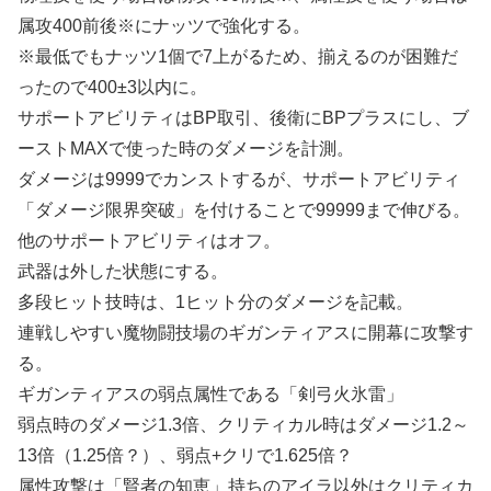
属攻400前後※にナッツで強化する。
※最低でもナッツ1個で7上がるため、揃えるのが困難だ
ったので400±3以内に。
サポートアビリティはBP取引、後衛にBPプラスにし、ブ
ーストMAXで使った時のダメージを計測。
ダメージは9999でカンストするが、サポートアビリティ
「ダメージ限界突破」を付けることで99999まで伸びる。
他のサポートアビリティはオフ。
武器は外した状態にする。
多段ヒット技時は、1ヒット分のダメージを記載。
連戦しやすい魔物闘技場のギガンティアスに開幕に攻撃す
る。
ギガンティアスの弱点属性である「剣弓火氷雷」
弱点時のダメージ1.3倍、クリティカル時はダメージ1.2～
13倍（1.25倍？）、弱点+クリで1.625倍？
属性攻撃は「賢者の知恵」持ちのアイラ以外はクリティカ