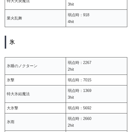
特大火炎魔法
3hit
弱点時：918
業火乱舞
4hit
氷
弱点時：2267
氷睡のノクターン
2hit
氷撃
弱点時：7015
弱点時：1369
特大氷結魔法
3hit
大氷撃
弱点時：5692
弱点時：2660
氷雨
2hit