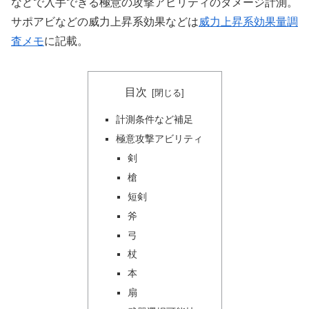
などで入手できる極意の攻撃アビリティのダメージ計測。
サポアビなどの威力上昇系効果などは
威力上昇系効果量調
査メモ
に記載。
目次
計測条件など補足
極意攻撃アビリティ
剣
槍
短剣
斧
弓
杖
本
扇