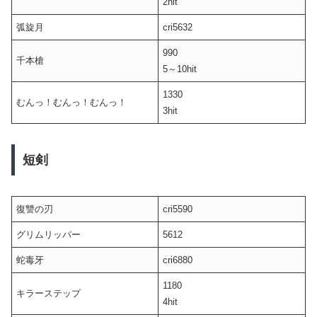
2hit
弧旋月
cri5632
990
千本槍
5～10hit
1330
むんっ！むんっ！むんっ！
3hit
短剣
復讐の刃
cri5590
グリムリッパー
5612
蛇毒牙
cri6880
1180
キラーステップ
4hit