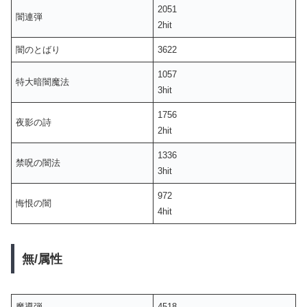
2051
闇連弾
2hit
闇のとばり
3622
1057
特大暗闇魔法
3hit
1756
夜影の詩
2hit
1336
禁呪の闇法
3hit
972
悔恨の闇
4hit
無/属性
魔導弾
4518