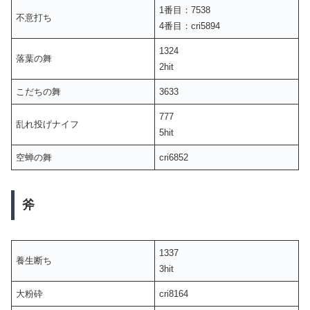
1番目：7538
不意打ち
4番目：cri5894
1324
落葉の舞
2hit
こだちの舞
3633
777
乱れ投げナイフ
5hit
空蝉の舞
cri6852
斧
1337
養生断ち
3hit
大粉砕
cri8164