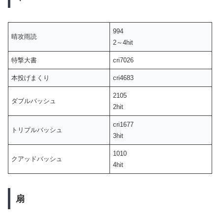
994
晴攻雨読
2～4hit
特撃大書
cri7026
本投げまくり
cri4683
2105
ダブルバッシュ
2hit
cri1677
トリプルバッシュ
3hit
1010
クアッドバッシュ
4hit
扇