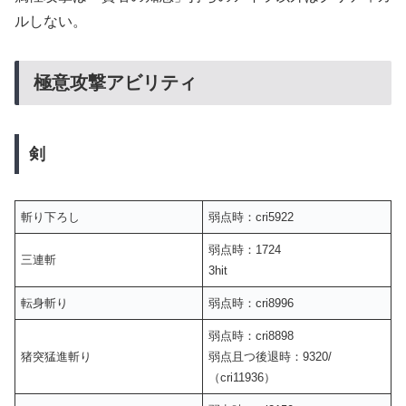
ルしない。
極意攻撃アビリティ
剣
斬り下ろし
弱点時：cri5922
弱点時：1724
三連斬
3hit
転身斬り
弱点時：cri8996
弱点時：cri8898
猪突猛進斬り
弱点且つ後退時：9320/
（cri11936）