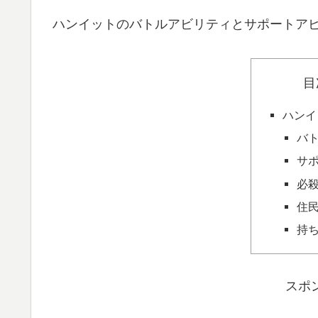
ハンイットのバトルアビリティとサポートア
目
ハンイ
バ
サ
必
住
持
スポ