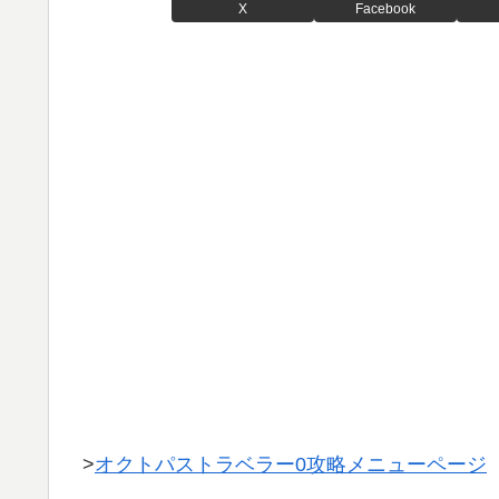
X
Facebook
>
オクトパストラベラー0攻略メニューページ