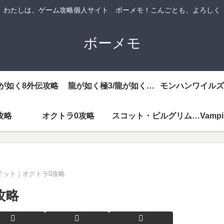
わたしは、ゲーム攻略個人サイト ボーメモ！こんごとも、よろしく
ボーメモ
が如く8外伝攻略
龍が如く極3/龍が如く3外伝DarkTies攻略
モンハンワイルズ
攻略
オクトラ0攻略
スコット・ピルグリムEX攻略
イット｜オクトラ0攻略
攻略