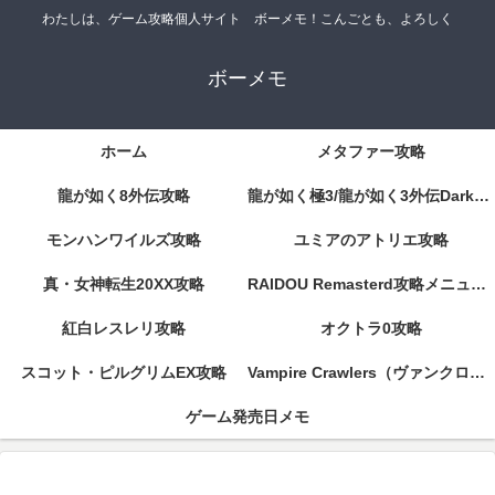
わたしは、ゲーム攻略個人サイト ボーメモ！こんごとも、よろしく
ボーメモ
ホーム
メタファー攻略
龍が如く8外伝攻略
龍が如く極3/龍が如く3外伝DarkTies攻略
モンハンワイルズ攻略
ユミアのアトリエ攻略
真・女神転生20XX攻略
RAIDOU Remasterd攻略メニューページ
紅白レスレリ攻略
オクトラ0攻略
スコット・ピルグリムEX攻略
Vampire Crawlers（ヴァンクロ）攻略
ゲーム発売日メモ