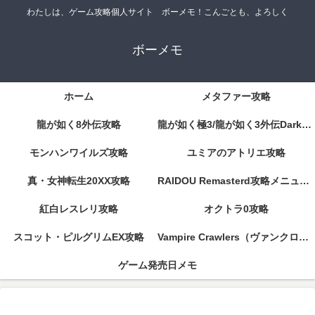
わたしは、ゲーム攻略個人サイト ボーメモ！こんごとも、よろしく
ボーメモ
ホーム
メタファー攻略
龍が如く8外伝攻略
龍が如く極3/龍が如く3外伝DarkTies攻略
モンハンワイルズ攻略
ユミアのアトリエ攻略
真・女神転生20XX攻略
RAIDOU Remasterd攻略メニューページ
紅白レスレリ攻略
オクトラ0攻略
スコット・ピルグリムEX攻略
Vampire Crawlers（ヴァンクロ）攻略
ゲーム発売日メモ