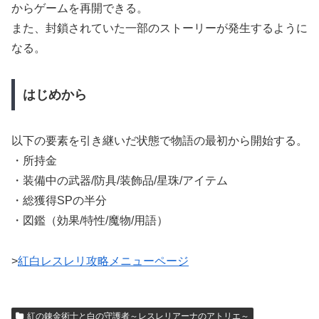
からゲームを再開できる。
また、封鎖されていた一部のストーリーが発生するように
なる。
はじめから
以下の要素を引き継いだ状態で物語の最初から開始する。
・所持金
・装備中の武器/防具/装飾品/星珠/アイテム
・総獲得SPの半分
・図鑑（効果/特性/魔物/用語）
>
紅白レスレリ攻略メニューページ
紅の錬金術士と白の守護者～レスレリアーナのアトリエ～