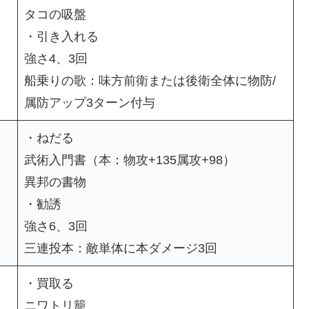
タコの吸盤
・引き入れる
強さ4、3回
船乗りの歌：味方前衛または後衛全体に物防/
属防アップ3ターン付与
・ねだる
武術入門書（本：物攻+135属攻+98）
異邦の書物
・勧誘
強さ6、3回
三連投本：敵単体に本ダメージ3回
・買取る
ニワトリ籠