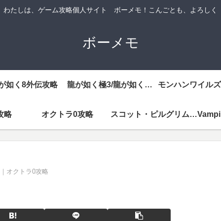
わたしは、ゲーム攻略個人サイト ボーメモ！こんごとも、よろしく
ボーメモ
が如く8外伝攻略
龍が如く極3/龍が如く3外伝DarkTies攻略
モンハンワイルズ
攻略
オクトラ0攻略
スコット・ピルグリムEX攻略
｜オクトラ0攻略