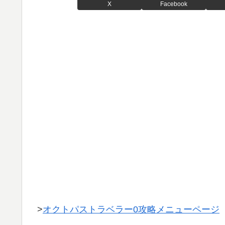
X
Facebook
>
オクトパストラベラー0攻略メニューページ