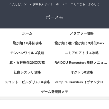
わたしは、ゲーム攻略個人サイト ボーメモ！こんごとも、よろしく
ボーメモ
ホーム
メタファー攻略
龍が如く8外伝攻略
龍が如く極3/龍が如く3外伝DarkTies攻略
モンハンワイルズ攻略
ユミアのアトリエ攻略
真・女神転生20XX攻略
RAIDOU Remasterd攻略メニューページ
紅白レスレリ攻略
オクトラ0攻略
スコット・ピルグリムEX攻略
Vampire Crawlers（ヴァンクロ）攻略
ゲーム発売日メモ