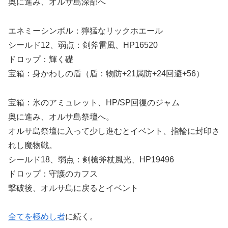
奥に進み、オルサ島深部へ
エネミーシンボル：獰猛なリックホエール
シールド12、弱点：剣斧雷風、HP16520
ドロップ：輝く礎
宝箱：身かわしの盾（盾：物防+21属防+24回避+56）
宝箱：氷のアミュレット、HP/SP回復のジャム
奥に進み、オルサ島祭壇へ。
オルサ島祭壇に入って少し進むとイベント、指輪に封印さ
れし魔物戦。
シールド18、弱点：剣槍斧杖風光、HP19496
ドロップ：守護のカフス
撃破後、オルサ島に戻るとイベント
全てを極めし者
に続く。