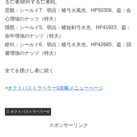
る亡者/絶叫する亡者戦。
悲観：シールド7、弱点：槍弓火風光、HP50308、盗：会
心増強のナッツ（特大）
憤怒：シールド5、弱点：槍短剣弓火光、HP41923、盗：
命中増強のナッツ（特大）
絶叫：シールド6、弱点：槍弓火氷光、HP42665、盗：回
避増強のナッツ（特大）
全てを授けし者に続く
>
オクトパストラベラー0攻略メニューページ
オクトパストラベラー0
スポンサーリンク