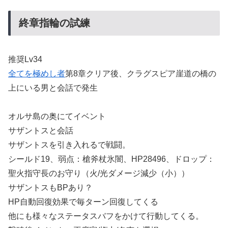
終章指輪の試練
推奨Lv34
全てを極めし者
第8章クリア後、クラグスピア崖道の橋の
上にいる男と会話で発生
オルサ島の奥にてイベント
サザントスと会話
サザントスを引き入れるで戦闘。
シールド19、弱点：槍斧杖氷闇、HP28496、ドロップ：
聖火指守長のお守り（火/光ダメージ減少（小））
サザントスもBPあり？
HP自動回復効果で毎ターン回復してくる
他にも様々なステータスバフをかけて行動してくる。