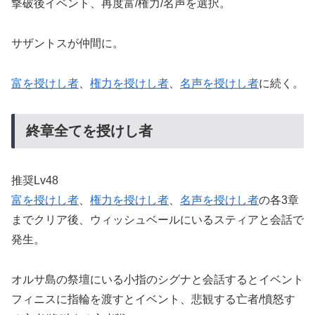
撃破後イベント、再度富/権力/名声を選択。
サザントスが仲間に。
富を授けし者
、
権力を授けし者
、
名声を授けし者
に続く。
終章全てを授けし者
推奨Lv48
富を授けし者
、
権力を授けし者
、
名声を授けし者
の各3章
までクリア後、ウィッシュベールにいるスティアと会話で
発生。
オルサ島の祭壇にいる小指のシグナと会話するとイベント
フィニスに指輪を渡すとイベント、悲観する亡者/憤怒す