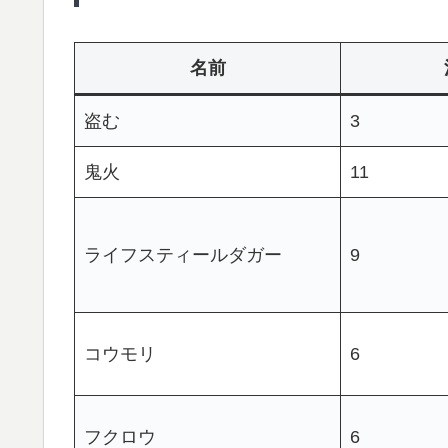
名前
盗む
3
鬼火
11
ライフスティールダガー
9
コウモリ
6
フクロウ
6