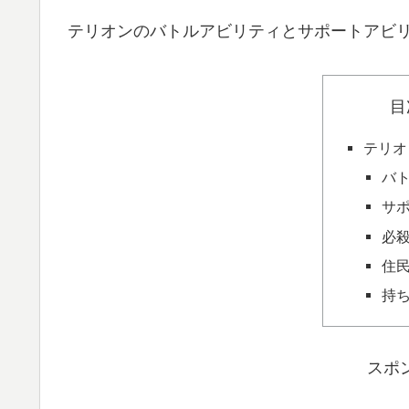
テリオンのバトルアビリティとサポートアビ
目
テリオ
バ
サ
必
住
持
スポ