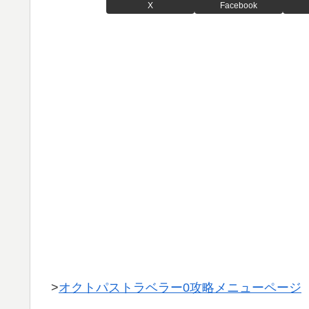
X
Facebook
>
オクトパストラベラー0攻略メニューページ