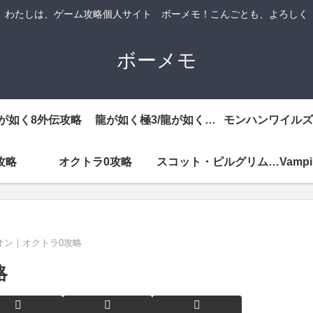
わたしは、ゲーム攻略個人サイト ボーメモ！こんごとも、よろしく
ボーメモ
が如く8外伝攻略
龍が如く極3/龍が如く3外伝DarkTies攻略
モンハンワイルズ
攻略
オクトラ0攻略
スコット・ピルグリムEX攻略
オン｜オクトラ0攻略
略