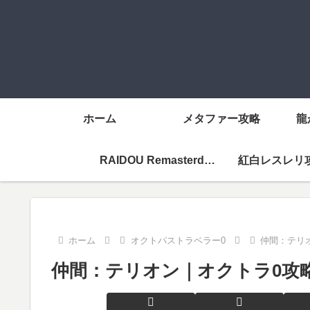
ホーム
メタファー攻略
龍
RAIDOU Remasterd攻略メニューページ
紅白レスレリ
ホーム
オクトパストラベラー0
仲間：テリ
仲間：テリオン｜オクトラ0攻