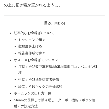
の上に招き猫が置かれるように。
目次
効率的なお金稼ぎについて
ミッションで稼ぐ
難易度を上げる
報告書作成で稼ぐ
オススメお金稼ぎミッション
序盤：M02装甲車破壊/M05水陸両用コンパニオン破
壊
中盤：M08漁業従事者研修
終盤：M16キック力評価試験
ホームランの出し方一例
Steamの長押しで繰り返し（ターボ）機能（ボタン連
射）の設定方法