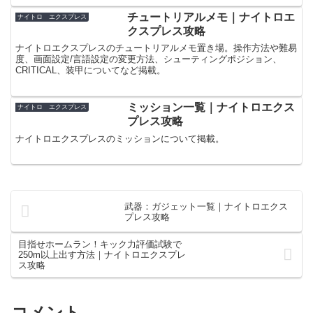
ススメウェポン、武器/ガジェット一覧、
文書業務一覧、お金稼ぎ、キック力評価
チュートリアルメモ｜ナイトロエ
ナイトロ エクスプレス
試験や漁業従事者研修のコツ、小ネタな
クスプレス攻略
ど掲載。
ナイトロエクスプレスのチュートリアルメモ置き場。操作方法や難易
度、画面設定/言語設定の変更方法、シューティングポジション、
CRITICAL、装甲についてなど掲載。
ミッション一覧｜ナイトロエクス
ナイトロ エクスプレス
プレス攻略
ナイトロエクスプレスのミッションについて掲載。
武器：ガジェット一覧｜ナイトロエクス
プレス攻略
目指せホームラン！キック力評価試験で
250m以上出す方法｜ナイトロエクスプレ
ス攻略
コメント