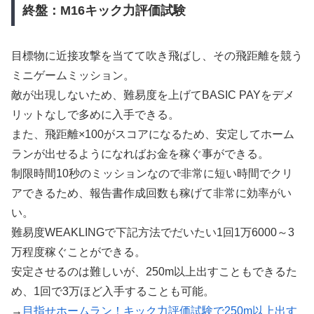
終盤：M16キック力評価試験
目標物に近接攻撃を当てて吹き飛ばし、その飛距離を競う
ミニゲームミッション。
敵が出現しないため、難易度を上げてBASIC PAYをデメ
リットなしで多めに入手できる。
また、飛距離×100がスコアになるため、安定してホーム
ランが出せるようになればお金を稼ぐ事ができる。
制限時間10秒のミッションなので非常に短い時間でクリ
アできるため、報告書作成回数も稼げて非常に効率がい
い。
難易度WEAKLINGで下記方法でだいたい1回1万6000～3
万程度稼ぐことができる。
安定させるのは難しいが、250m以上出すこともできるた
め、1回で3万ほど入手することも可能。
→
目指せホームラン！キック力評価試験で250m以上出す