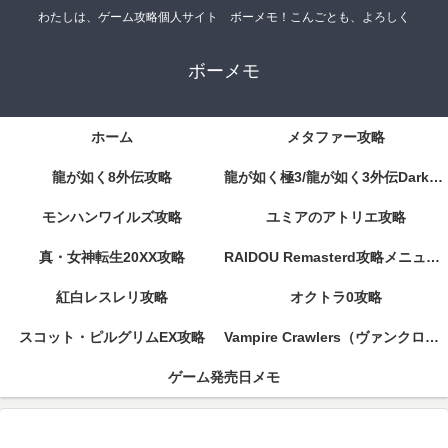
わたしは、ゲーム攻略個人サイト ボーメモ！こんごとも、よろしく
ボーメモ
ホーム
メタファー攻略
龍が如く8外伝攻略
龍が如く極3/龍が如く3外伝DarkTies攻略
モンハンワイルズ攻略
ユミアのアトリエ攻略
真・女神転生20XX攻略
RAIDOU Remasterd攻略メニューページ
紅白レスレリ攻略
オクトラ0攻略
スコット・ピルグリムEX攻略
Vampire Crawlers（ヴァンクロ）攻略
ゲーム発売日メモ