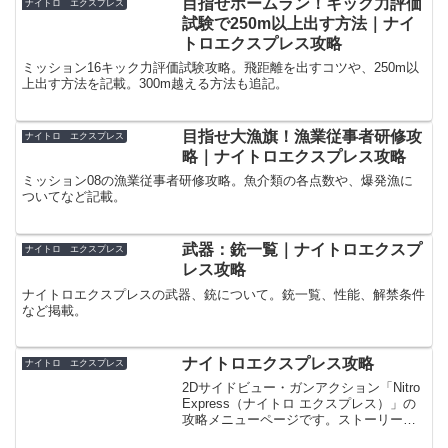
目指せホームラン！キック力評価
ナイトロ エクスプレス
試験で250m以上出す方法｜ナイ
トロエクスプレス攻略
ミッション16キック力評価試験攻略。飛距離を出すコツや、250m以
上出す方法を記載。300m越える方法も追記。
目指せ大漁旗！漁業従事者研修攻
ナイトロ エクスプレス
略｜ナイトロエクスプレス攻略
ミッション08の漁業従事者研修攻略。魚介類の各点数や、爆発漁に
ついてなど記載。
武器：銃一覧｜ナイトロエクスプ
ナイトロ エクスプレス
レス攻略
ナイトロエクスプレスの武器、銃について。銃一覧、性能、解禁条件
など掲載。
ナイトロエクスプレス攻略
ナイトロ エクスプレス
2Dサイドビュー・ガンアクション「Nitro
Express（ナイトロ エクスプレス）」の
攻略メニューページです。ストーリー一
覧、ミッション一覧、各ボス戦攻略＆オ